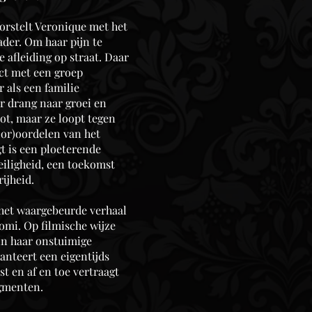
worstelt Veronique met het
ader. Om haar pijn te
e afleiding op straat. Daar
ct met een groep
r als een familie
 drang naar groei en
oot, maar ze loopt tegen
or)oordelen van het
t is een ploeterende
eiligheid, een toekomst
rijheid.
 het waargebeurde verhaal
omi. Op filmische wijze
in haar onstuimige
anteert een eigentijds
st en af en toe vertraagt
agmenten.