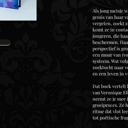
Als jong meisje 
gemis van haar v
vergeten, zoekt z
komt ze in conta
jongeren, die haa
beschermen. Haar
perspectief is gr
een muur van (vo
systeem. Wat volg
zoektocht naar v
en een leven in v
Dat boek vertelt
van Veronique Ef
neemt ze je mee 
groeiproces. Ze h
ritme dat vlot lee
tot poëtische fr