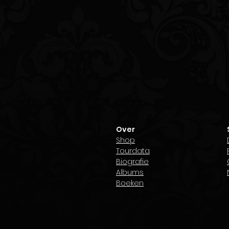
Mag ik je schrij
Over
Shop
Tourdata
Biografie
Albums
Boeken