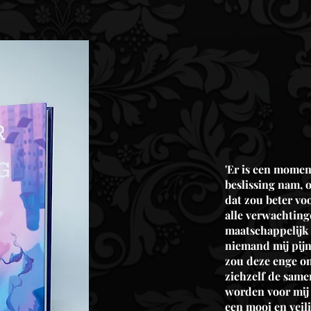
Rijk
De 
'Er is een momen
beslissing nam, 
dat zou beter voo
alle verwachting
maatschappelijk 
niemand mij pij
zou deze enge o
zichzelf de same
worden voor mij 
een mooi en veili