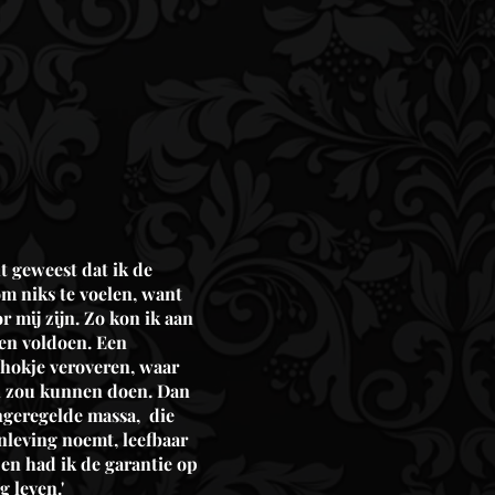
er Dan
Koning
t geweest dat ik de
om niks te voelen, want
r mij zijn. Zo kon ik aan
en voldoen. Een
hokje veroveren, waar
n zou kunnen doen. Dan
ngeregelde massa, die
nleving noemt, leefbaar
en had ik de garantie op
g leven.'