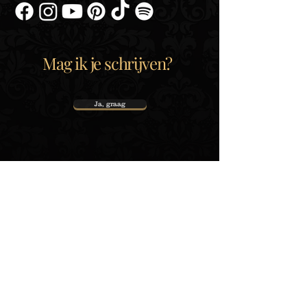
Mag ik je schrijven?
Ja, graag
Over
Service
Informatie
Shop
Diensten
Partners
Tourdata
Pers
Nominaties
Biografie
Contact
Publicaties
Albums
Nieuwsbrief
Boeken