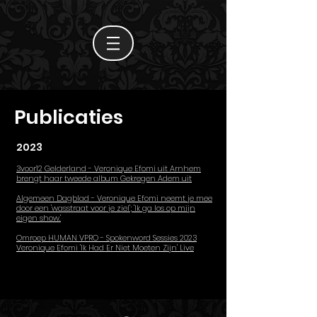
Publicaties
2023
3voor12 Gelderland - Veronique Efomi uit Arnhem
brengt haar tweede album Gekregen Adem uit
Algemeen Dagblad - Veronique Efomi neemt je mee
door een 'wasstraat voor je ziel'; 'Ik ga los op mijn
eigen show.'
Omroep HUMAN VPRO - Spokenword Sessies 2023
Veronique Efomi 'Ik Had Er Niet Moeten Zijn' Live